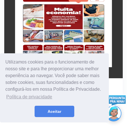
Utilizamos cookies para o funcionamento de
nosso site e para lhe proporcionar uma melhor
experiência ao navegar. Você pode saber mais
sobre cookies, suas funcionalidades e como
Maio
configurá-los em nossa Política de Privacidade.
2024
Política de privacidade
Aceitar